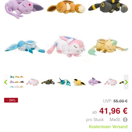
Doppelt antippen zum
vergrößern
- 24%
UVP:
55,00 €
41,96 €
ab
pro Stuck MwSt.
Kostenloser Versand