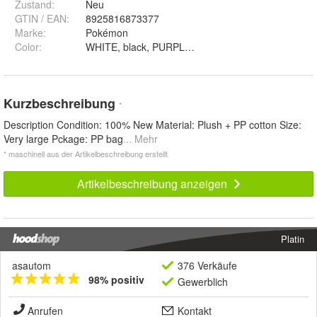
Zustand:
Neu
GTIN / EAN:
8925816873377
Marke:
Pokémon
Color
:
Kurzbeschreibung
*
Description Condition: 100% New Material: Plush + PP cotton Size:
Very large Pckage: PP bag
... Mehr
* maschinell aus der Artikelbeschreibung erstellt
Artikelbeschreibung anzeigen
Platin
asautom
376 Verkäufe
98% positiv
Gewerblich
Anrufen
Kontakt