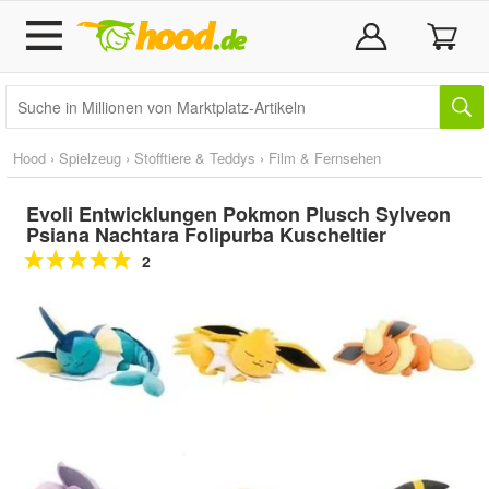
Hood
›
Spielzeug
›
Stofftiere & Teddys
›
Film & Fernsehen
Evoli Entwicklungen Pokmon Plusch Sylveon
Psiana Nachtara Folipurba Kuscheltier
2