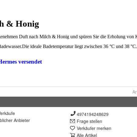
Ar
erkäufe
4974194248629
lich
er Anbieter
Frage stellen
Verkäufer merken
Alle Artikel