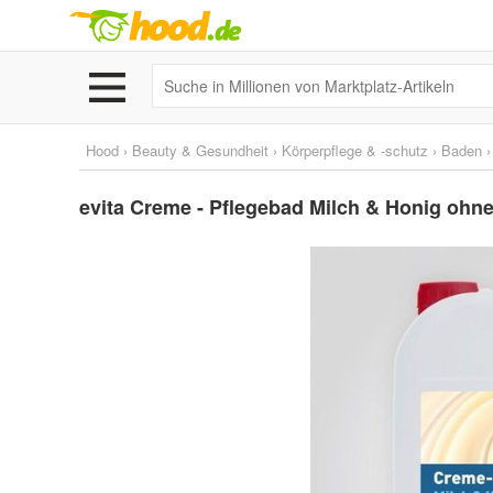
Hood
›
Beauty & Gesundheit
›
Körperpflege & -schutz
›
Baden
evita Creme - Pflegebad Milch & Honig ohne