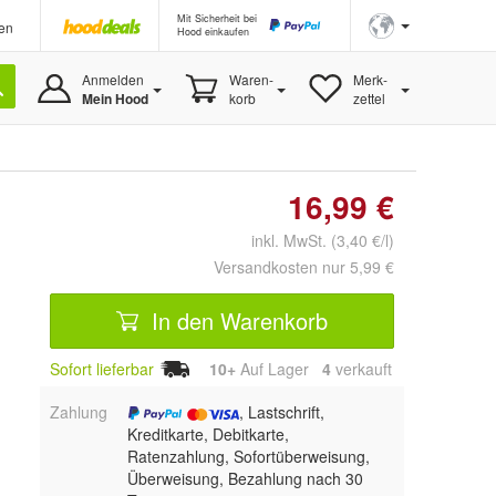
Mit Sicherheit bei
en
Hood einkaufen
Anmelden
Waren-
Merk-
Mein Hood
korb
zettel
16,99 €
inkl. MwSt. (3,40 €/l)
Versandkosten nur 5,99 €
In den Warenkorb
Sofort lieferbar
10+
Auf Lager
4
 verkauft
Zahlung
, Lastschrift,
Kreditkarte, Debitkarte,
Ratenzahlung, Sofortüberweisung,
Überweisung, Bezahlung nach 30