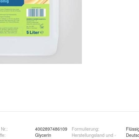
 Nr.:
4002897486109
Formulierung
:
Flüssi
ffe
:
Glycerin
Herstellungsland und -
Deuts