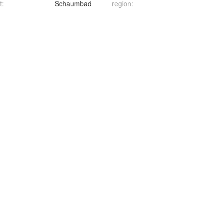
t
:
Schaumbad
region
: