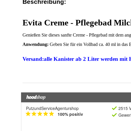
PutzundServiceAgenturshop
2515 V
100% positiv
Gewerb