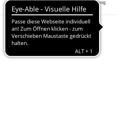
Duft
:
Milch & Honig