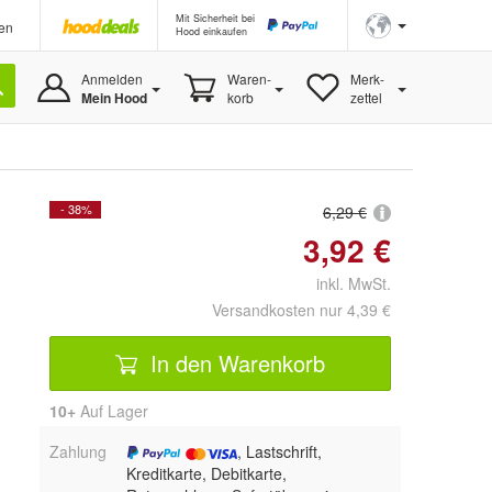
Mit Sicherheit bei
en
Hood einkaufen
Anmelden
Waren-
Merk-
Mein Hood
korb
zettel
- 38%
6,29 €
3,92 €
inkl. MwSt.
Versandkosten nur 4,39 €
In den Warenkorb
10+
Auf Lager
Zahlung
, Lastschrift,
Kreditkarte, Debitkarte,