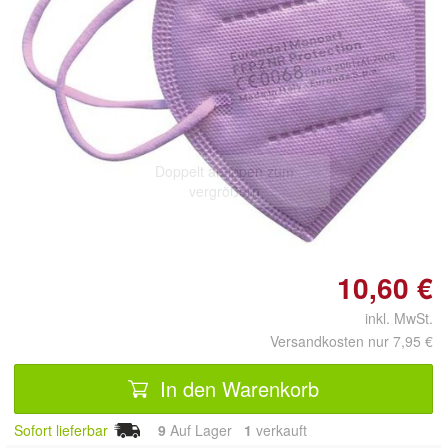
Doppelt antippen zum
vergrößern
10,60 €
inkl. MwSt.
Versandkosten nur 7,95 €
In den Warenkorb
Sofort lieferbar
9
Auf Lager
1
 verkauft