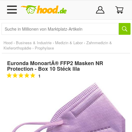
Hood
›
Business & Industrie
›
Medizin & Labor
›
Zahnmedizin &
Kieferorthopädie
›
Prophylaxe
Euronda MonoartÂ® FFP2 Masken NR
Protection - Box 10 Stéck lila
1