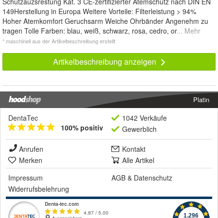
Schutzauzsréstung Kat. 3 CE-zertifizierter Atemschutz nach DIN EN
149Herstellung in Europa Weitere Vorteile: Filterleistung > 94%
Hoher Atemkomfort Geruchsarm Weiche Ohrbänder Angenehm zu
tragen Tolle Farben: blau, weiß, schwarz, rosa, cedro, or
... Mehr
* maschinell aus der Artikelbeschreibung erstellt
Artikelbeschreibung anzeigen
Platin
DentaTec
1042 Verkäufe
100% positiv
Gewerblich
Anrufen
Kontakt
Merken
Alle Artikel
Impressum
AGB
&
Datenschutz
Widerrufsbelehrung