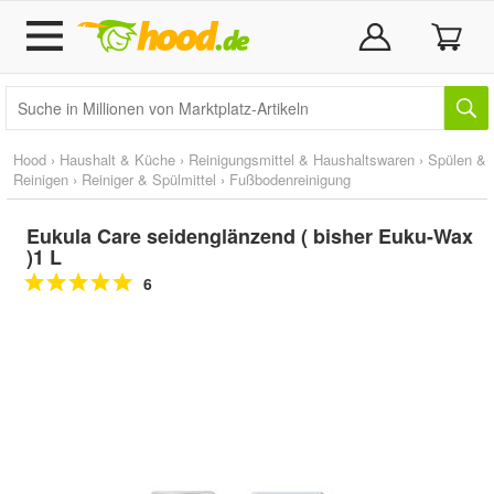
Hood
›
Haushalt & Küche
›
Reinigungsmittel & Haushaltswaren
›
Spülen &
Reinigen
›
Reiniger & Spülmittel
›
Fußbodenreinigung
Eukula Care seidenglänzend ( bisher Euku-Wax
)1 L
6