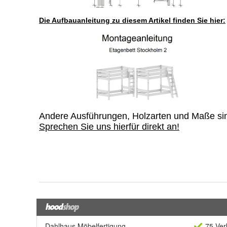
Dahlhaus Möbelfertigung
75 Ver