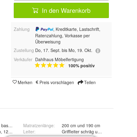
In den Warenkorb
Zahlung
, Kreditkarte, Lastschrift,
Ratenzahlung, Vorkasse per
Überweisung
Zustellung
Do, 17. Sept. bis Mo, 19. Okt.
Verkäufer
Dahlhaus Möbelfertigung
100% positiv
Merken
Preis vorschlagen
Teilen
Matratzenlänge
schwarz, blau, basaltgrau und weiß lackiert
:
200 cm und 190 cm
Leiter
90 cm, 140 cm, 120 cm und 100 cm
:
Griffleiter schräg und Griffleiter sen