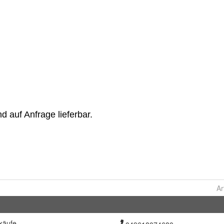
Ar
käufe