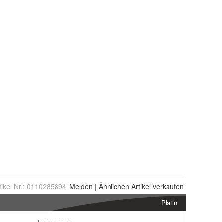
tikel Nr.:
0110285894
Melden
|
Ähnlichen
Artikel verkaufen
Platin