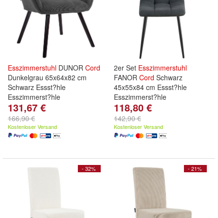
Esszimmerstuhl
DUNOR
Cord
2er Set
Esszimmerstuhl
Dunkelgrau 65x64x82 cm
FANOR
Cord
Schwarz
Schwarz Essst?hle
45x55x84 cm Essst?hle
Esszimmerst?hle
Esszimmerst?hle
131,67 €
118,80 €
166,90 €
142,90 €
Kostenloser Versand
Kostenloser Versand
- 32%
- 21%