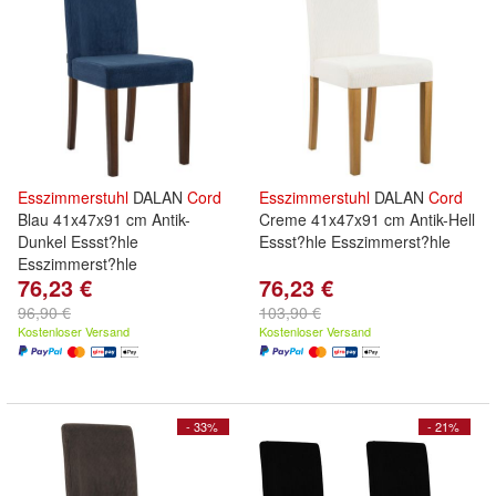
Esszimmerstuhl
DALAN
Cord
Esszimmerstuhl
DALAN
Cord
Blau 41x47x91 cm Antik-
Creme 41x47x91 cm Antik-Hell
Dunkel Essst?hle
Essst?hle Esszimmerst?hle
Esszimmerst?hle
76,23 €
76,23 €
96,90 €
103,90 €
Kostenloser Versand
Kostenloser Versand
- 33%
- 21%