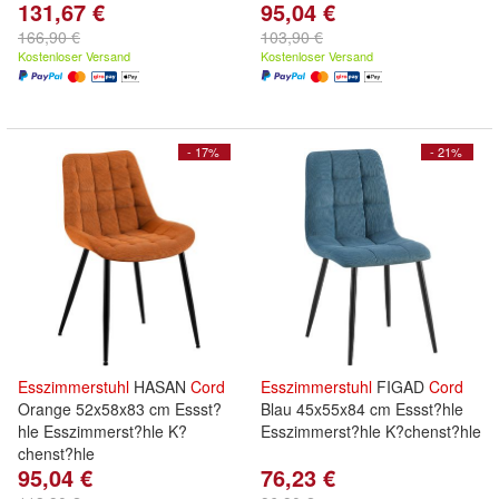
131,67 €
95,04 €
166,90 €
103,90 €
Kostenloser Versand
Kostenloser Versand
- 17%
- 21%
Esszimmerstuhl
HASAN
Cord
Esszimmerstuhl
FIGAD
Cord
Orange 52x58x83 cm Essst?
Blau 45x55x84 cm Essst?hle
hle Esszimmerst?hle K?
Esszimmerst?hle K?chenst?hle
chenst?hle
95,04 €
76,23 €