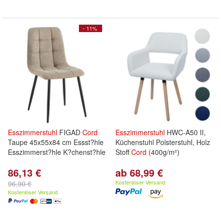
- 11%
Esszimmerstuhl
FIGAD
Cord
Esszimmerstuhl
HWC-A50 II,
Taupe 45x55x84 cm Essst?hle
Küchenstuhl Polsterstuhl, Holz
Esszimmerst?hle K?chenst?hle
Stoff
Cord
(400g/m²)
86,13 €
ab 68,99 €
Kostenloser Versand
96,90 €
Kostenloser Versand