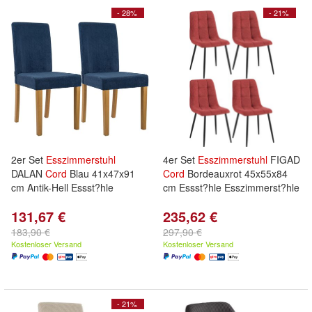
- 28%
- 21%
2er Set
Esszimmerstuhl
4er Set
Esszimmerstuhl
FIGAD
DALAN
Cord
Blau 41x47x91
Cord
Bordeauxrot 45x55x84
cm Antik-Hell Essst?hle
cm Essst?hle Esszimmerst?hle
131,67 €
235,62 €
183,90 €
297,90 €
Kostenloser Versand
Kostenloser Versand
- 21%