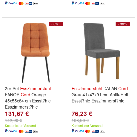
- 8%
- 30%
2er Set
Esszimmerstuhl
Esszimmerstuhl
DALAN
Cord
FANOR
Cord
Orange
Grau 41x47x91 cm Antik-Hell
45x55x84 cm Essst?hle
Essst?hle Esszimmerst?hle
Esszimmerst?hle
131,67 €
76,23 €
142,90 €
108,90 €
Kostenloser Versand
Kostenloser Versand