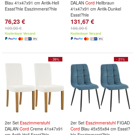
Blau 41x47x91 cm Antik-Hell
DALAN
Cord
Hellbraun
Essst?hle Esszimmerst?hle
41x47x91 cm Antik-Dunkel
Essst?hle
76,23 €
131,67 €
109,90 €
166,90 €
Kostenloser Versand
Kostenloser Versand
- 26%
- 21%
2er Set
Esszimmerstuhl
2er Set
Esszimmerstuhl
FIGAD
DALAN
Cord
Creme 41x47x91
Cord
Blau 45x55x84 cm Essst?
cm Antik-Hell Essst?hle
hle Esszimmerst?hle