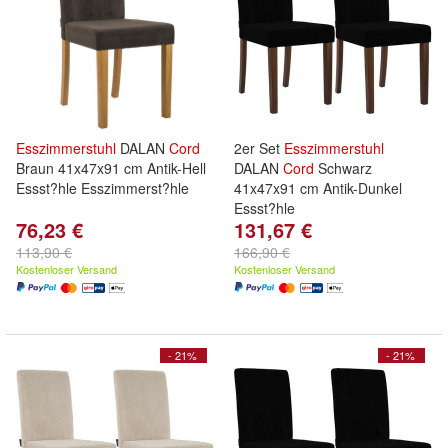
Esszimmerstuhl
DALAN
Cord
2er Set
Esszimmerstuhl
Braun 41x47x91 cm Antik-Hell
DALAN
Cord
Schwarz
Essst?hle Esszimmerst?hle
41x47x91 cm Antik-Dunkel
Essst?hle
76,23 €
131,67 €
113,90 €
166,90 €
Kostenloser Versand
Kostenloser Versand
- 21%
- 21%