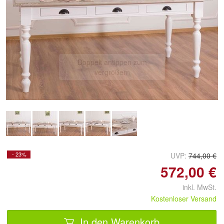
Doppelt antippen zum
vergrößern
- 23%
UVP:
744,00 €
572,00 €
inkl. MwSt.
Kostenloser Versand
In den Warenkorb