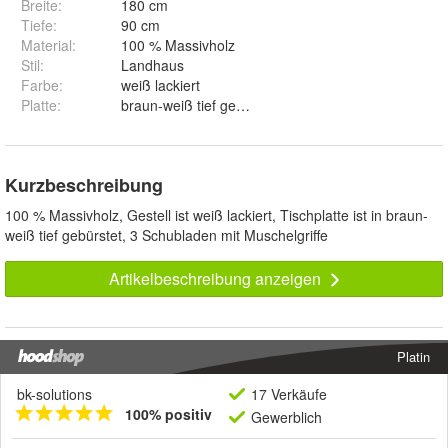
Breite
:
180 cm
Tiefe
:
90 cm
Material
:
100 % Massivholz
Stil
:
Landhaus
Farbe
:
weiß lackiert
Platte
:
braun-weiß tief gebürstet
Kurzbeschreibung
100 % Massivholz, Gestell ist weiß lackiert, Tischplatte ist in braun-
weiß tief gebürstet, 3 Schubladen mit Muschelgriffe
Artikelbeschreibung anzeigen
Platin
bk-solutions
17 Verkäufe
100% positiv
Gewerblich