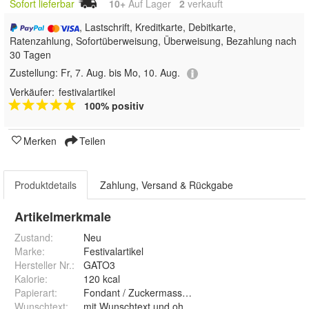
Sofort lieferbar
10+
Auf Lager
2
 verkauft
, Lastschrift, Kreditkarte, Debitkarte,
Ratenzahlung, Sofortüberweisung, Überweisung, Bezahlung nach
30 Tagen
Zustellung:
Fr, 7. Aug. bis Mo, 10. Aug.
Verkäufer:
festivalartikel
100% positiv
Merken
Teilen
Produktdetails
Zahlung, Versand & Rückgabe
Artikelmerkmale
Zustand:
Neu
Marke:
Festivalartikel
Hersteller Nr.:
GATO3
Kalorie
:
120 kcal
Papierart
:
Fondant / Zuckermasse und Premium Papie
Wunschtext
:
mit Wunschtext und ohne Wunschtext