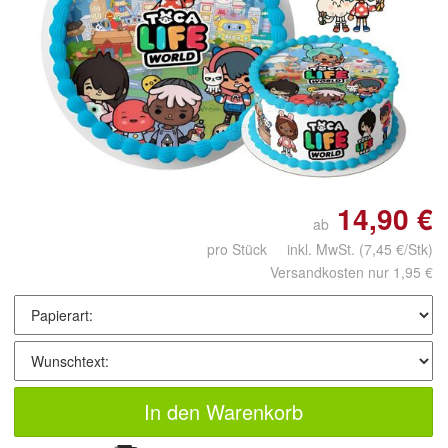
Doppelt antippen zum
vergrößern
14,90 €
ab
pro Stück inkl. MwSt.
(7,45 €/Stk)
Versandkosten nur 1,95 €
In den Warenkorb