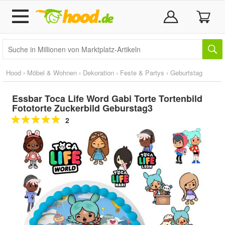
Hood
›
Möbel & Wohnen
›
Dekoration
›
Feste & Partys
›
Geburtstag
Essbar Toca Life Word Gabi Torte Tortenbild
Fototorte Zuckerbild Geburstag3
2