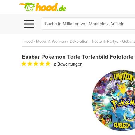
Hood
›
Möbel & Wohnen
›
Dekoration
›
Feste & Partys
›
Geburt
Essbar Pokemon Torte Tortenbild Fototorte
2
Bewertungen