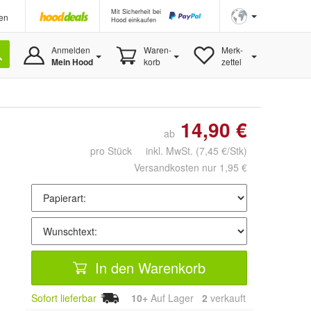
Mit Sicherheit bei
en
Hood einkaufen
Anmelden
Waren-
Merk-
Mein Hood
korb
zettel
14,90 €
ab
pro Stück inkl. MwSt.
(7,45 €/Stk)
Versandkosten nur 1,95 €
In den Warenkorb
Sofort lieferbar
10+
Auf Lager
2
 verkauft