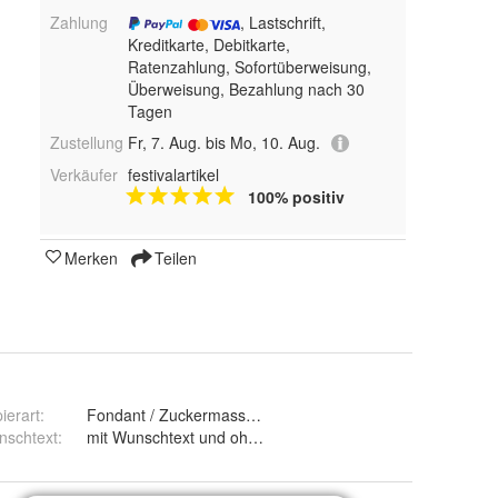
Zahlung
, Lastschrift,
Kreditkarte, Debitkarte,
Ratenzahlung, Sofortüberweisung,
Überweisung, Bezahlung nach 30
Tagen
Zustellung
Fr, 7. Aug. bis Mo, 10. Aug.
Verkäufer
festivalartikel
100% positiv
Merken
Teilen
ierart
:
Fondant / Zuckermasse und Premium Papieroblate 0,6m
nschtext
:
mit Wunschtext und ohne Wunschtext