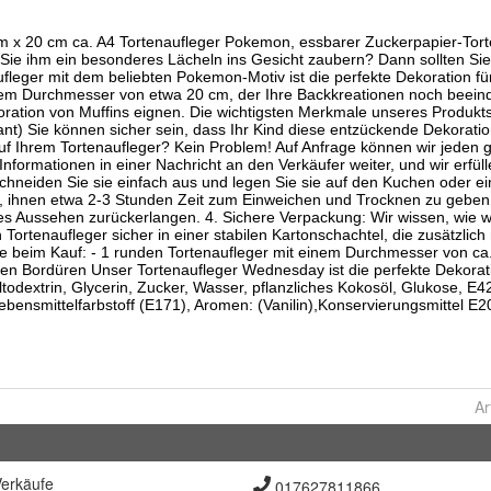
Ar
erkäufe
017627811866