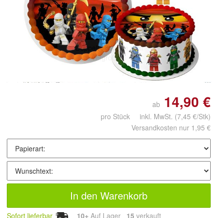
Doppelt antippen zum
vergrößern
14,90 €
ab
pro Stück inkl. MwSt.
(7,45 €/Stk)
Versandkosten nur 1,95 €
In den Warenkorb
Sofort lieferbar
10+
Auf Lager
15
 verkauft