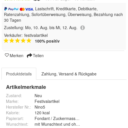
, Lastschrift, Kreditkarte, Debitkarte,
Ratenzahlung, Sofortüberweisung, Überweisung, Bezahlung nach
30 Tagen
Zustellung:
Mo, 10. Aug. bis Mi, 12. Aug.
Verkäufer:
festivalartikel
100% positiv
Merken
Teilen
Produktdetails
Zahlung, Versand & Rückgabe
Artikelmerkmale
Zustand:
Neu
Marke:
Festivalartikel
Hersteller Nr.:
Nino5
Kalorie
:
120 kcal
Papierart
:
Fondant / Zuckermasse und Premium Papie
Wunschtext
:
mit Wunschtext und ohne Wunschtext