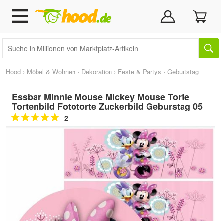
Hood
›
Möbel & Wohnen
›
Dekoration
›
Feste & Partys
›
Geburtstag
Essbar Minnie Mouse Mickey Mouse Torte
Tortenbild Fototorte Zuckerbild Geburstag 05
2