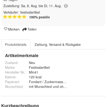
Zustellung:
Sa, 8. Aug. bis Di, 11. Aug.
Verkäufer:
festivalartikel
100% positiv
Merken
Teilen
Produktdetails
Zahlung, Versand & Rückgabe
Artikelmerkmale
Zustand:
Neu
Marke:
Festivalartikel
Hersteller Nr.:
Min41
Kalorie
:
120 kcal
Papierart
:
Fondant / Zuckermasse und Premium Papie
Wunschtext
:
mit Wunschtext und ohne Wunschtext
Kurzbeschreibung