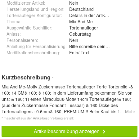
Modifizierter Artikel
:
Nein
Herstellungsland und -region
:
Deutschland
Tortenaufleger-Konfigurator
:
Details in der Artikelbeschreibung
Thema
:
Mia And Me
Ausgewählte Suchfilter
:
Tortenaufleger
Anlass
:
Geburtstag
Personalisieren
:
Nein
Anleitung für Personalisierung
:
Bitte schreibe deinen Wunschtext u
Modifikationsbeschreibung
:
Foto/ Text
Kurzbeschreibung
*
Mia And Me-Motiv Zuckermasse Tortenaufleger Torte Tortenbild -&
160; 14 CM& 160; & 160; In dem Lieferumfang bekommen Sie von
uns: & 160; 1) einen Miraculous-Motiv 14cm Tortenaufleger& 160;
(aus dem Zuckermasse Fondant - essbar) & 160;Dicke des
Tortenauflegers : 0.6mm& 160; PREMIUM!!! Beim Kauf bis 1
... Mehr
* maschinell aus der Artikelbeschreibung erstellt
Artikelbeschreibung anzeigen