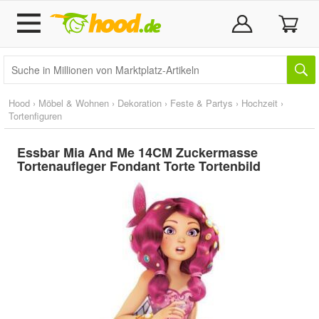
Hood
›
Möbel & Wohnen
›
Dekoration
›
Feste & Partys
›
Hochzeit
›
Tortenfiguren
Essbar Mia And Me 14CM Zuckermasse
Tortenaufleger Fondant Torte Tortenbild