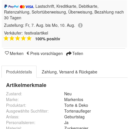
, Lastschrift, Kreditkarte, Debitkarte,
Ratenzahlung, Sofortüberweisung, Überweisung, Bezahlung nach
30 Tagen
Zustellung:
Fr, 7. Aug. bis Mo, 10. Aug.
Verkäufer:
festivalartikel
100% positiv
Merken
Preis vorschlagen
Teilen
Produktdetails
Zahlung, Versand & Rückgabe
Artikelmerkmale
Zustand:
Neu
Marke:
Markenlos
Produktart
:
Torte & Deko
Ausgewählte Suchfilter
:
Tortenaufleger
Anlass
:
Geburtstag
Personalisieren
:
Ja
Material
:
Zuckerpapier