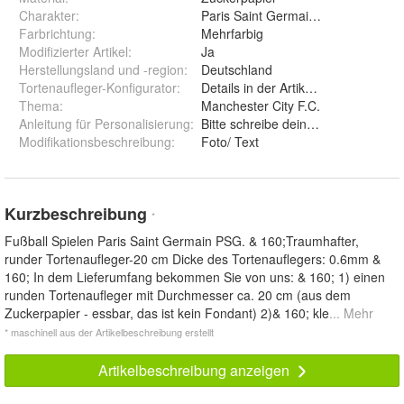
Charakter
:
Paris Saint Germain PSG
Farbrichtung
:
Mehrfarbig
Modifizierter Artikel
:
Ja
Herstellungsland und -region
:
Deutschland
Tortenaufleger-Konfigurator
:
Details in der Artikelbeschreibung
Thema
:
Manchester City F.C.
Anleitung für Personalisierung
:
Bitte schreibe deinen Wunschtext u
Modifikationsbeschreibung
:
Foto/ Text
Kurzbeschreibung
*
Fußball Spielen Paris Saint Germain PSG. & 160;Traumhafter,
runder Tortenaufleger-20 cm Dicke des Tortenauflegers: 0.6mm &
160; In dem Lieferumfang bekommen Sie von uns: & 160; 1) einen
runden Tortenaufleger mit Durchmesser ca. 20 cm (aus dem
Zuckerpapier - essbar, das ist kein Fondant) 2)& 160; kle
... Mehr
* maschinell aus der Artikelbeschreibung erstellt
Artikelbeschreibung anzeigen