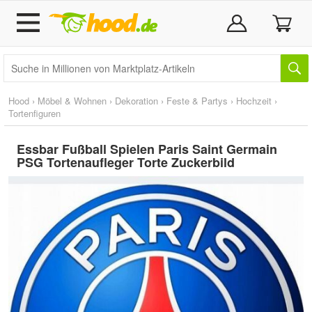
Hood
›
Möbel & Wohnen
›
Dekoration
›
Feste & Partys
›
Hochzeit
›
Tortenfiguren
Essbar Fußball Spielen Paris Saint Germain
PSG Tortenaufleger Torte Zuckerbild