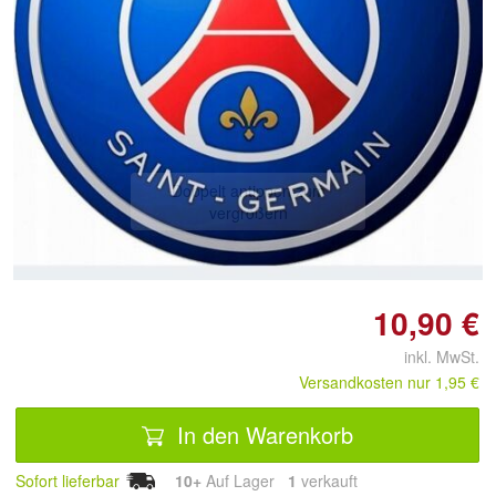
Doppelt antippen zum
vergrößern
10,90 €
inkl. MwSt.
Versandkosten nur 1,95 €
In den Warenkorb
Sofort lieferbar
10+
Auf Lager
1
 verkauft