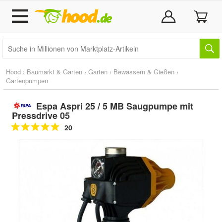
Hood
›
Baumarkt & Garten
›
Garten
›
Bewässern & Gießen
›
Gartenpumpen
Espa Aspri 25 / 5 MB Saugpumpe mit
Pressdrive 05
20