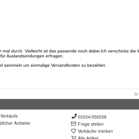
Ar
Verkäufe
03334/356538
lich
er Anbieter
Frage stellen
Verkäufer merken
Alle Artikel