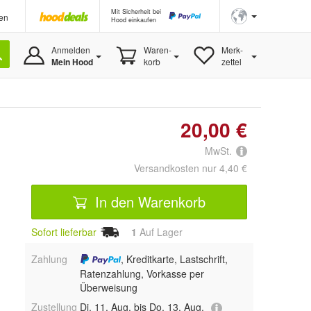
Mit Sicherheit bei
en
Hood einkaufen
Anmelden
Waren-
Merk-
Mein Hood
korb
zettel
20,00 €
MwSt.
Versandkosten nur 4,40 €
In den Warenkorb
Sofort lieferbar
1
Auf Lager
Zahlung
, Kreditkarte, Lastschrift,
Ratenzahlung, Vorkasse per
Überweisung
Zustellung
Di, 11. Aug. bis Do, 13. Aug.