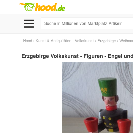
Hood
›
Kunst & Antiquitäten
›
Volkskunst
›
Erzgebirge
›
Weihnac
Erzgebirge Volkskunst - Figuren - Engel u