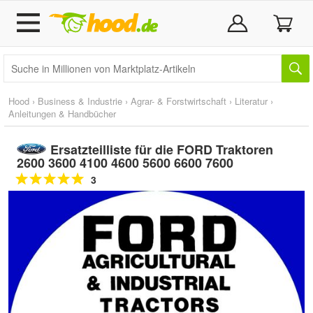
Hood
›
Business & Industrie
›
Agrar- & Forstwirtschaft
›
Literatur
›
Anleitungen & Handbücher
Ersatzteilliste für die FORD Traktoren
2600 3600 4100 4600 5600 6600 7600
3