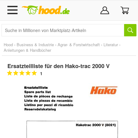
Hood
›
Business & Industrie
›
Agrar- & Forstwirtschaft
›
Literatur
›
Anleitungen & Handbücher
Ersatzteilliste für den Hako-trac 2000 V
1