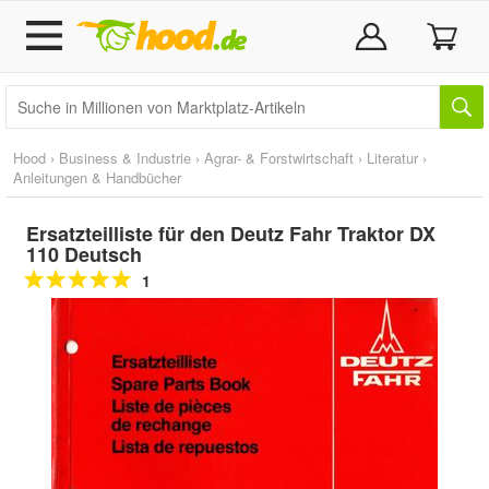
Hood
›
Business & Industrie
›
Agrar- & Forstwirtschaft
›
Literatur
›
Anleitungen & Handbücher
Ersatzteilliste für den Deutz Fahr Traktor DX
110 Deutsch
1