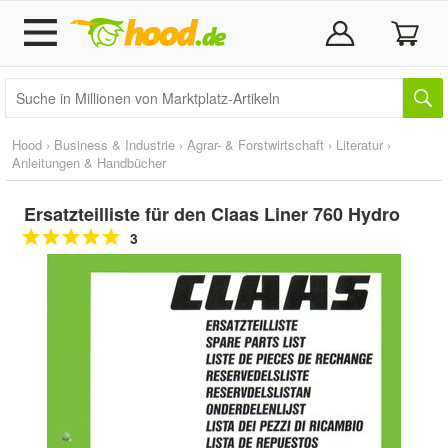
Hood
›
Business & Industrie
›
Agrar- & Forstwirtschaft
›
Literatur
›
Anleitungen & Handbücher
Ersatzteilliste für den Claas Liner 760 Hydro
3