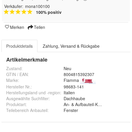
Verkäufer:
mona100100
100% positiv
Merken
Teilen
Produktdetails
Zahlung, Versand & Rückgabe
Artikelmerkmale
Zustand:
Neu
GTIN / EAN:
8004815392307
Marke:
Fiamma
Hersteller Nr.:
98683-141
Herstellungsland und -region
:
Italien
Ausgewählte Suchfilter
:
Dachhaube
Produktart
:
An- & Aufbauteil-Karosserie
Teilebereich Anbauteil
:
Fenster