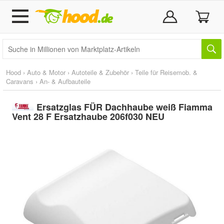
Hood
›
Auto & Motor
›
Autoteile & Zubehör
›
Teile für Reisemob. &
Caravans
›
An- & Aufbauteile
Ersatzglas FÜR Dachhaube weiß Fiamma
Vent 28 F Ersatzhaube 206f030 NEU