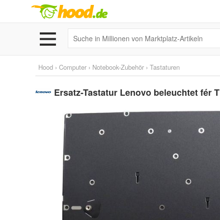
Hood
›
Computer
›
Notebook-Zubehör
›
Tastaturen
Ersatz-Tastatur Lenovo beleuchtet fér 