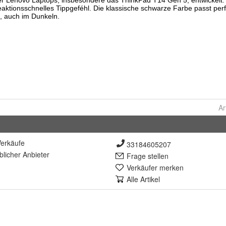
Ar
erkäufe
33184605207
lich
er Anbieter
Frage stellen
Verkäufer merken
Alle Artikel