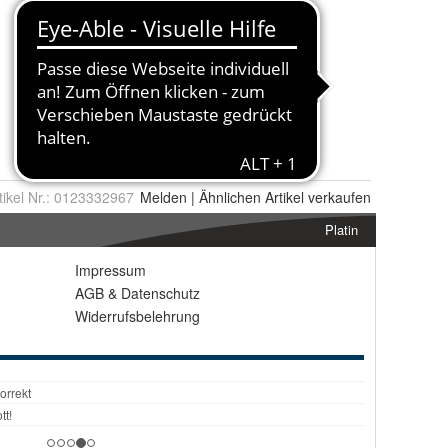
tikel Nr.:
0123332967
Melden
|
Ähnlichen
Artikel verkaufen
Platin
Impressum
AGB
&
Datenschutz
Widerrufsbelehrung