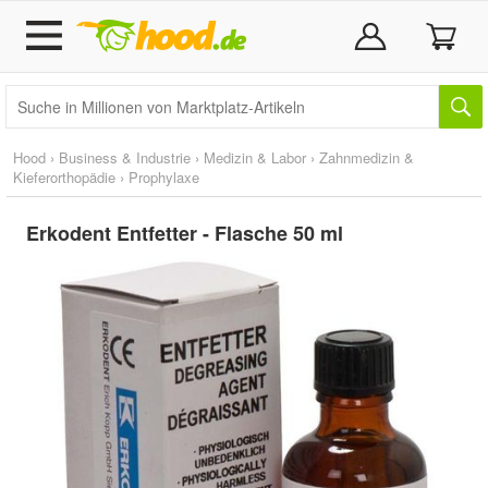
Hood
›
Business & Industrie
›
Medizin & Labor
›
Zahnmedizin &
Kieferorthopädie
›
Prophylaxe
Erkodent Entfetter - Flasche 50 ml