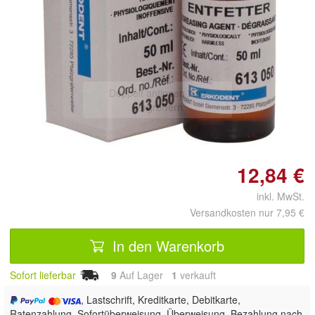
Doppelt antippen zum
vergrößern
12,84 €
inkl. MwSt.
Versandkosten nur 7,95 €
In den Warenkorb
Sofort lieferbar
9
Auf Lager
1
 verkauft
, Lastschrift, Kreditkarte, Debitkarte,
Ratenzahlung, Sofortüberweisung, Überweisung, Bezahlung nach