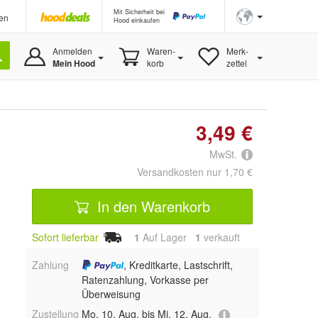
Mit Sicherheit bei
en
Hood einkaufen
Anmelden
Waren-
Merk-
Mein Hood
korb
zettel
3,49 €
MwSt.
Versandkosten nur 1,70 €
In den Warenkorb
Sofort lieferbar
1
Auf Lager
1
 verkauft
Zahlung
, Kreditkarte, Lastschrift,
Ratenzahlung, Vorkasse per
Überweisung
Zustellung
Mo, 10. Aug. bis Mi, 12. Aug.