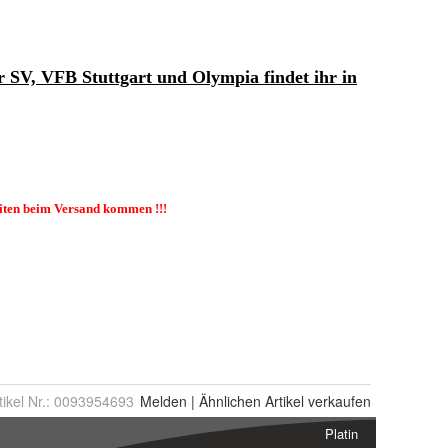
tikel Nr.:
0093954693
Melden
|
Ähnlichen
Artikel verkaufen
Platin