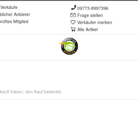
Verkäufe
09773-8997396
lich
er Anbieter
Frage stellen
rüft
es Mitglied
Verkäufer merken
Alle Artikel
kauft haben, den Kauf bewertet.