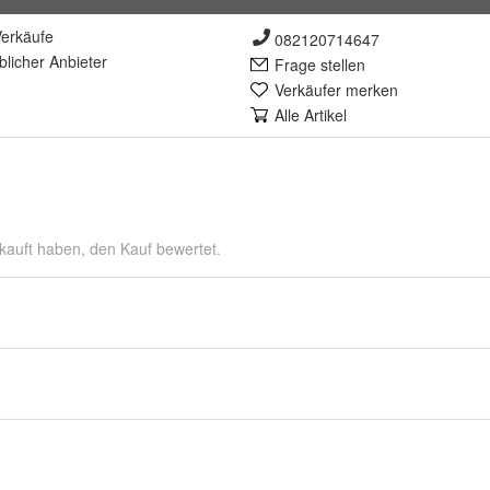
erkäufe
082120714647
lich
er Anbieter
Frage stellen
Verkäufer merken
Alle Artikel
kauft haben, den Kauf bewertet.