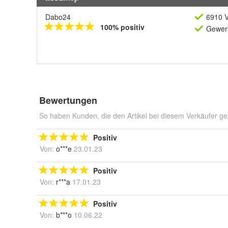
Dabo24
6910 V
100% positiv
Gewerb
Bewertungen
So haben Kunden, die den Artikel bei diesem Verkäufer ge
Positiv
Von:
o***e
23.01.23
Positiv
Von:
r***a
17.01.23
Positiv
Von:
b***o
10.06.22