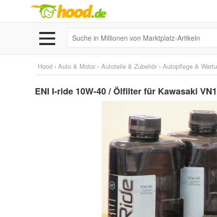
Hood
›
Auto & Motor
›
Autoteile & Zubehör
›
Autopflege & Wart
ENI I-ride 10W-40 / Ölfilter für Kawasaki VN1