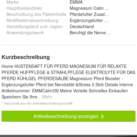
Marke:
EMMA
Hauptbestandteile
:
Magnesium Calm
Beschreibung des Paketinhalts
:
Pferdefutter Zusatz als natürliche 
Modifikationsbeschreibung
:
Ergänzungsfutter Zusatz als natürl
Herstellungsland und -region
:
Deutschland
Anwendungszweck
:
Beruhigt die Nerven Relax für Pfer
Kurzbeschreibung
*
Home HUSTENSAFT FÜR PFERD MAGNESIUM FÜR RELAXTE
PFERDE HUFPFLEGE & STRAHLPFLEGE ELEKTROLYTE FÜR DAS
PFERD KÜHLGEL PFERDESALBE Magnesium Pferd Booster -
Ergänzungsfutter Pferd bei Nervösität &Stress 3 Stck Details Interne
Artikelnummer: EMMCalm3St Meine Vorteile Schnelles Einkaufen
Speichern Sie Ihre
... Mehr
* maschinell aus der Artikelbeschreibung erstellt
Artikelbeschreibung anzeigen