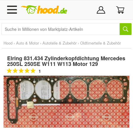
Hood
›
Auto & Motor
›
Autoteile & Zubehör
›
Oldtimerteile & Zubehör
Elring 831.434 Zylinderkopfdichtung Mercedes
250SL 250SE W111 W113 Motor 129
1
Doppelt antippen zum
vergrößern