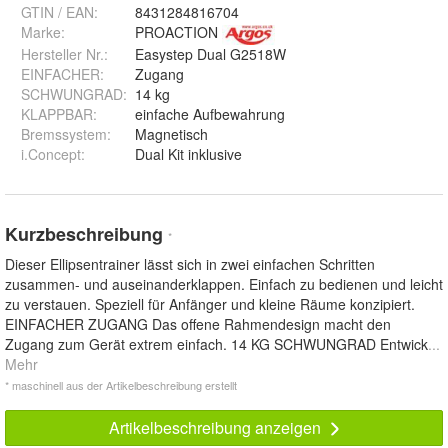
GTIN / EAN:
8431284816704
Marke:
PROACTION
Hersteller Nr.:
Easystep Dual G2518W
EINFACHER
:
Zugang
SCHWUNGRAD
:
14 kg
KLAPPBAR
:
einfache Aufbewahrung
Bremssystem
:
Magnetisch
i.Concept
:
Dual Kit inklusive
Kurzbeschreibung
*
Dieser Ellipsentrainer lässt sich in zwei einfachen Schritten
zusammen- und auseinanderklappen. Einfach zu bedienen und leicht
zu verstauen. Speziell für Anfänger und kleine Räume konzipiert.
EINFACHER ZUGANG Das offene Rahmendesign macht den
Zugang zum Gerät extrem einfach. 14 KG SCHWUNGRAD Entwick
...
Mehr
* maschinell aus der Artikelbeschreibung erstellt
Artikelbeschreibung anzeigen