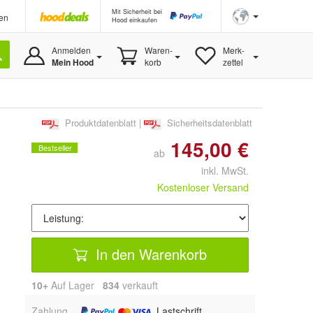
Mit Sicherheit bei
en
Hood einkaufen
Anmelden
Waren-
Merk-
Mein Hood
korb
zettel
Produktdatenblatt
|
Sicherheitsdatenblatt
145,00 €
Bestseller
ab
inkl. MwSt.
Kostenloser Versand
In den Warenkorb
10+
Auf Lager
834
 verkauft
Zahlung
, Lastschrift,