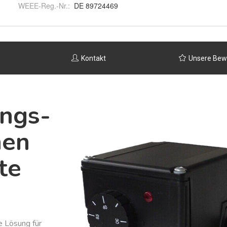
WEEE-Reg.-Nr.
:
DE 89724469