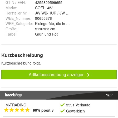
GTIN / EAN:
4255829599655
Marke:
COFI 1453
Hersteller Nr.:
JW WB-HUR / JW WB-HUR2
WEE_Nummer
:
90655378
WEE_Kategorie
:
Kleingeräte, die in privaten Haushalten genutzt 
Größe
:
51x6x23 cm
Farbe
:
Grün und Rot
Kurzbeschreibung
Kurzbeschreibung folgt.
Artikelbeschreibung anzeigen
Platin
IM-TRADING
3591 Verkäufe
99% positiv
Gewerblich