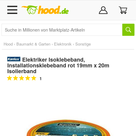
Hood
›
Baumarkt & Garten
›
Elektronik
›
Sonstige
Elektriker Isoklebeband,
Installationsklebeband rot 19mm x 20m
Isolierband
1