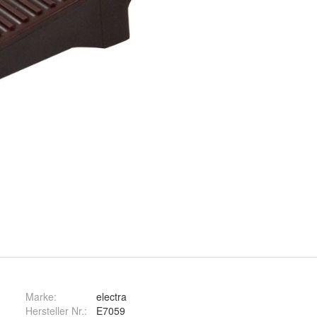
Marke:
electra
Hersteller Nr.:
E7059