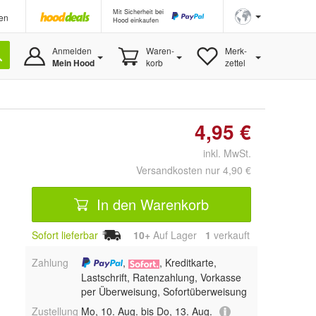
Mit Sicherheit bei
en
Hood einkaufen
Anmelden
Waren-
Merk-
Mein Hood
korb
zettel
4,95 €
inkl. MwSt.
Versandkosten nur 4,90 €
In den Warenkorb
Sofort lieferbar
10+
Auf Lager
1
 verkauft
Zahlung
,
, Kreditkarte,
Lastschrift, Ratenzahlung, Vorkasse
per Überweisung, Sofortüberweisung
Zustellung
Mo, 10. Aug. bis Do, 13. Aug.