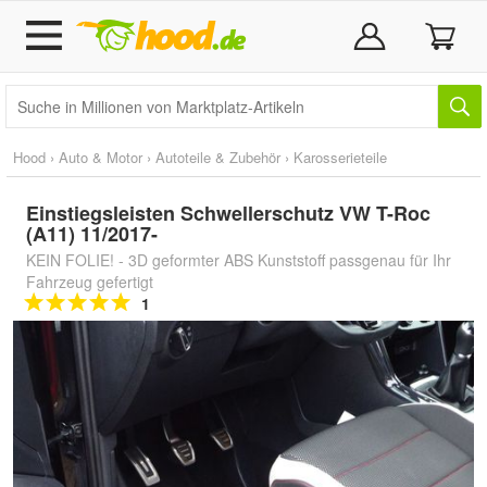
Hood
›
Auto & Motor
›
Autoteile & Zubehör
›
Karosserieteile
Einstiegsleisten Schwellerschutz VW T-Roc
(A11) 11/2017-
KEIN FOLIE! - 3D geformter ABS Kunststoff passgenau für Ihr
Fahrzeug gefertigt
1