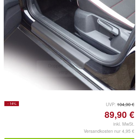
Doppelt antippen zum
vergrößern
- 14%
UVP:
104,90 €
89,90 €
inkl. MwSt.
Versandkosten nur 4,95 €