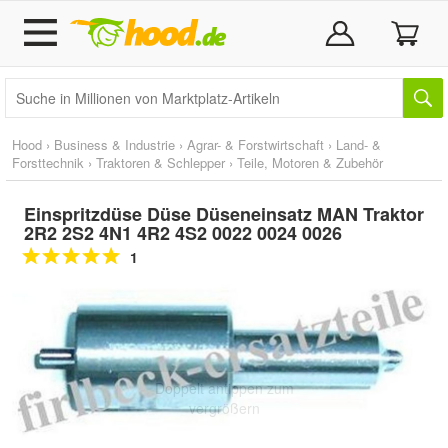
Hood
›
Business & Industrie
›
Agrar- & Forstwirtschaft
›
Land- &
Forsttechnik
›
Traktoren & Schlepper
›
Teile, Motoren & Zubehör
Einspritzdüse Düse Düseneinsatz MAN Traktor
2R2 2S2 4N1 4R2 4S2 0022 0024 0026
1
Doppelt antippen zum
vergrößern