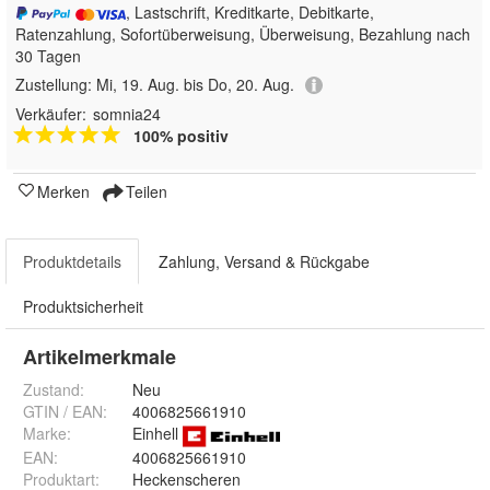
, Lastschrift, Kreditkarte, Debitkarte,
Ratenzahlung, Sofortüberweisung, Überweisung, Bezahlung nach
30 Tagen
Zustellung:
Mi, 19. Aug. bis Do, 20. Aug.
Verkäufer:
somnia24
100% positiv
Merken
Teilen
Produktdetails
Zahlung, Versand & Rückgabe
Produktsicherheit
Artikelmerkmale
Zustand:
Neu
GTIN / EAN:
4006825661910
Marke:
Einhell
EAN
:
4006825661910
Produktart
:
Heckenscheren