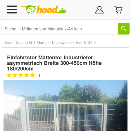
Hood
›
Baumarkt & Garten
›
Eisenwaren
›
Tore & Gitter
Einfahrtstor Mattentor Industrietor
asymmetrisch Breite 300-450cm Höhe
180/200cm
1