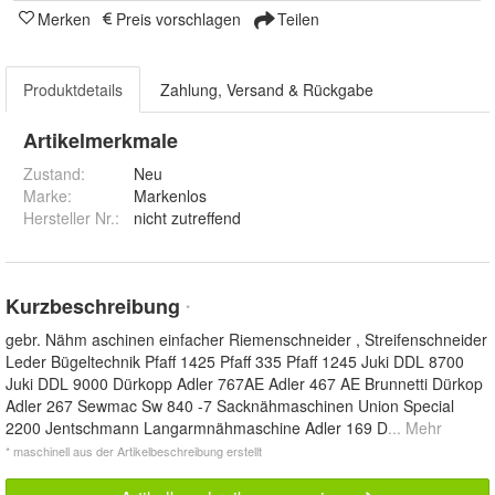
Merken
Preis vorschlagen
Teilen
Produktdetails
Zahlung, Versand & Rückgabe
Artikelmerkmale
Zustand:
Neu
Marke:
Markenlos
Hersteller Nr.:
nicht zutreffend
Kurzbeschreibung
*
gebr. Nähm aschinen einfacher Riemenschneider , Streifenschneider
Leder Bügeltechnik Pfaff 1425 Pfaff 335 Pfaff 1245 Juki DDL 8700
Juki DDL 9000 Dürkopp Adler 767AE Adler 467 AE Brunnetti Dürkop
Adler 267 Sewmac Sw 840 -7 Sacknähmaschinen Union Special
2200 Jentschmann Langarmnähmaschine Adler 169 D
... Mehr
* maschinell aus der Artikelbeschreibung erstellt