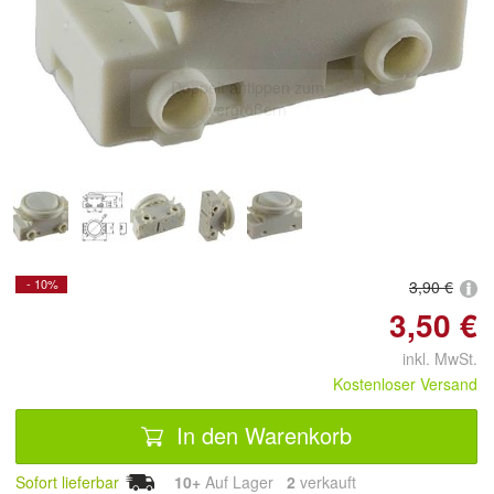
Doppelt antippen zum
vergrößern
- 10%
3,90 €
3,50 €
inkl. MwSt.
Kostenloser Versand
In den Warenkorb
Sofort lieferbar
10+
Auf Lager
2
 verkauft