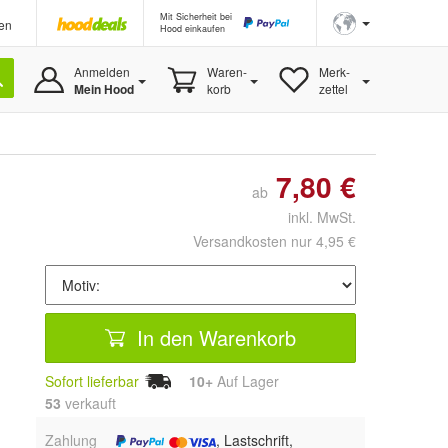
Mit Sicherheit bei
en
Hood einkaufen
Anmelden
Waren-
Merk-
Mein Hood
korb
zettel
7,80 €
ab
inkl. MwSt.
Versandkosten nur 4,95 €
In den Warenkorb
Sofort lieferbar
10+
Auf Lager
53
 verkauft
Zahlung
, Lastschrift,