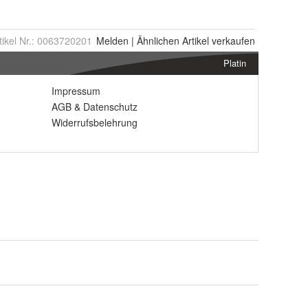
tikel Nr.:
0063720201
Melden
|
Ähnlichen
Artikel verkaufen
Platin
Impressum
AGB
&
Datenschutz
Widerrufsbelehrung