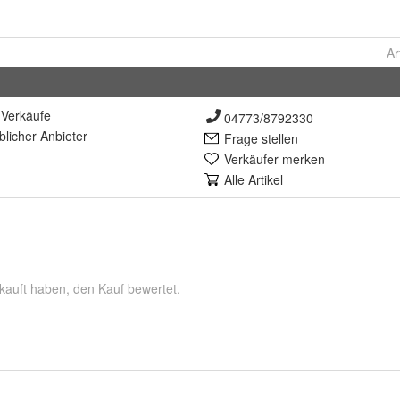
Ar
Verkäufe
04773/8792330
lich
er Anbieter
Frage stellen
Verkäufer merken
Alle Artikel
kauft haben, den Kauf bewertet.