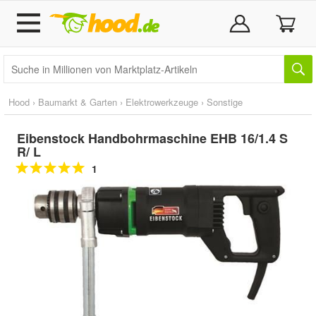
Hood
›
Baumarkt & Garten
›
Elektrowerkzeuge
›
Sonstige
Eibenstock Handbohrmaschine EHB 16/1.4 S
R/ L
1