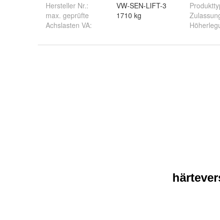
Hersteller Nr.:
VW-SEN-LIFT-3
Produktty
max. geprüfte
1710 kg
Zulassun
Achslasten VA
:
Höherleg