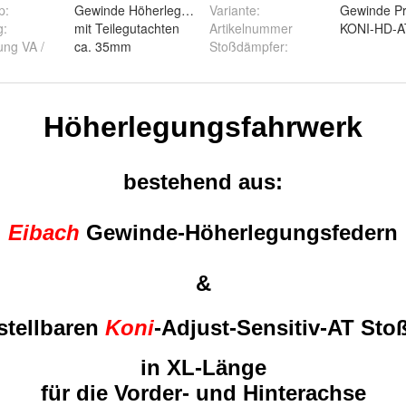
p
:
Gewinde Höherlegungsfahrwerk
Variante
:
Gewinde Pro
g
:
mit Teilegutachten
Artikelnummer
KONI-HD-A
ung VA /
ca. 35mm
Stoßdämpfer
: