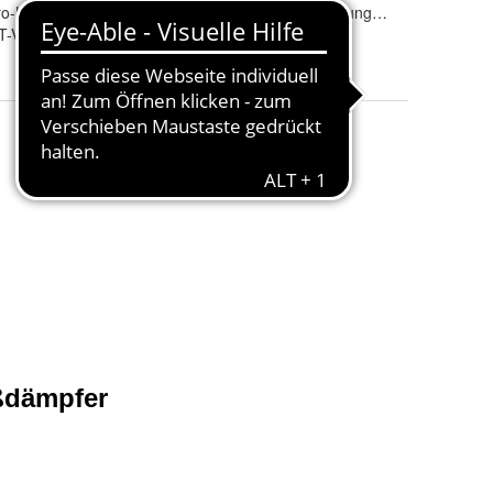
-Lift-Kit / Adjust Sensitive AT XL
Befestigung VA
Klemmbefestigung (Standardvariant
T-VA1 + KONI-HD-AT-HA2
Dämpfer
: