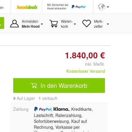
Mit Sicherheit bei
en
Hood einkaufen
Anmelden
Waren-
Merk-
Mein Hood
korb
zettel
1.840,00 €
inkl. MwSt.
Kostenloser Versand
In den Warenkorb
9
Auf Lager
1
 verkauft
Zahlung
,
, Kreditkarte,
Lastschrift, Ratenzahlung,
Sofortüberweisung,
Kauf auf
Rechnung, Vorkasse per