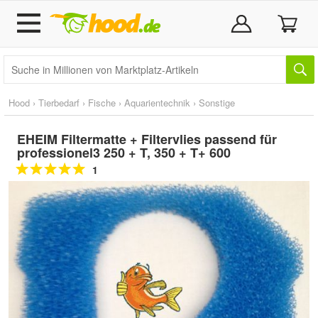
Hood
›
Tierbedarf
›
Fische
›
Aquarientechnik
›
Sonstige
EHEIM Filtermatte + Filtervlies passend für
professionel3 250 + T, 350 + T+ 600
1