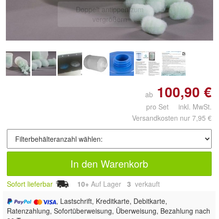
Doppelt antippen zum
vergrößern
100,90 €
ab
pro Set inkl. MwSt.
Versandkosten nur 7,95 €
In den Warenkorb
Sofort lieferbar
10+
Auf Lager
3
 verkauft
, Lastschrift, Kreditkarte, Debitkarte,
Ratenzahlung, Sofortüberweisung, Überweisung, Bezahlung nach