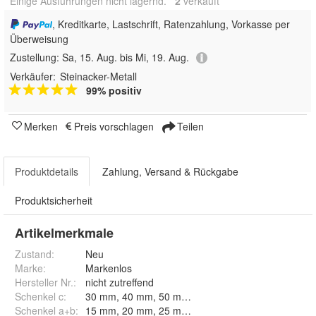
Einige Ausführungen nicht lagernd.
2
 verkauft
, Kreditkarte, Lastschrift, Ratenzahlung, Vorkasse per
Überweisung
Zustellung:
Sa, 15. Aug. bis Mi, 19. Aug.
Verkäufer:
Steinacker-Metall
99% positiv
Merken
Preis vorschlagen
Teilen
Produktdetails
Zahlung, Versand & Rückgabe
Produktsicherheit
Artikelmerkmale
Zustand:
Neu
Marke:
Markenlos
Hersteller Nr.:
nicht zutreffend
Schenkel c
:
Schenkel a+b
: