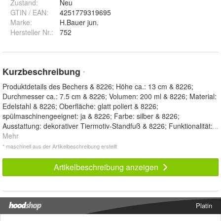
Zustand:
Neu
GTIN / EAN:
4251779319695
Marke:
H.Bauer jun.
Hersteller Nr.:
752
Kurzbeschreibung
*
Produktdetails des Bechers & 8226; Höhe ca.: 13 cm & 8226;
Durchmesser ca.: 7.5 cm & 8226; Volumen: 200 ml & 8226; Material:
Edelstahl & 8226; Oberfläche: glatt poliert & 8226;
spülmaschinengeeignet: ja & 8226; Farbe: silber & 8226;
Ausstattung: dekorativer Tiermotiv-Standfuß & 8226; Funktionalität:
...
Mehr
* maschinell aus der Artikelbeschreibung erstellt
Artikelbeschreibung anzeigen
Platin