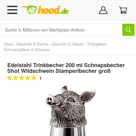
Hood
›
Haushalt & Küche
›
Geschirr & Gläser
›
Trinkgläser
›
Schnapsgläser & Stamper
Edelstahl Trinkbecher 200 ml Schnapsbecher
Shot Wildschwein Stamperlbecher groß
1