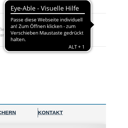
e: (B x T x H)
:
1000 x 400 x 1800 mm
erial
:
Chrom-Nickel-Stahl AISI 201