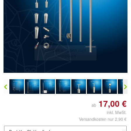
Doppelt antippen zum
vergrößern
17,00 €
ab
inkl. MwSt.
Versandkosten nur 2,90 €