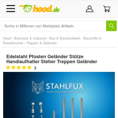
Hood
›
Business & Industrie
›
Bau & Bauhandwerk
›
Baustoffe &
Bauelemente
›
Treppen & Geländer
Edelstahl Pfosten Geländer Stütze
Handlaufhalter Steher Treppen Geländer
2