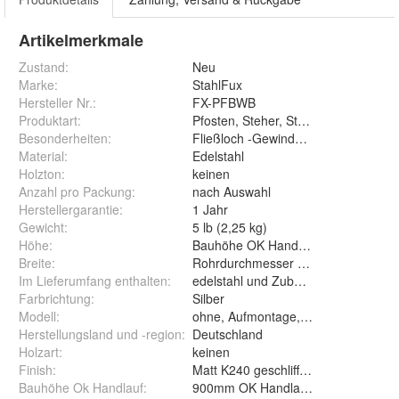
Artikelmerkmale
Zustand:
Neu
Marke:
StahlFux
Hersteller Nr.:
FX-PFBWB
Produktart
:
Pfosten, Steher, Stütze
Besonderheiten
:
Fließloch -Gewindebohrung nach DI
Material
:
Edelstahl
Holzton
:
keinen
Anzahl pro Packung
:
nach Auswahl
Herstellergarantie
:
1 Jahr
Gewicht
:
5 lb (2,25 kg)
Höhe
:
Bauhöhe OK Handlauf, 900, 1000, 11
Breite
:
Rohrdurchmesser 42,4 mm
Im Lieferumfang enthalten
:
edelstahl und Zubehör, ohne Befest
Farbrichtung
:
Silber
Modell
:
ohne, Aufmontage, Wangen/Seitlich
Herstellungsland und -region
:
Deutschland
Holzart
:
keinen
Finish
:
Matt K240 geschliffen
Bauhöhe Ok Handlauf
: